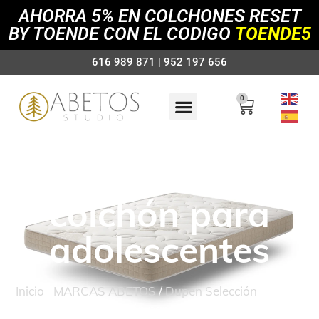
AHORRA 5% EN COLCHONES RESET
BY TOENDE CON EL CODIGO
TOENDE5
616 989 871 | 952 197 656
0
Dupen Foxy,
colchón para
adolescentes
Inicio
/
MARCAS ABETOS
/
Dupen Selección
/ Dupen
Foxy, colchón para adolescentes