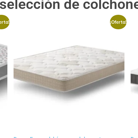
 selección de colcho
erta!
¡Oferta!