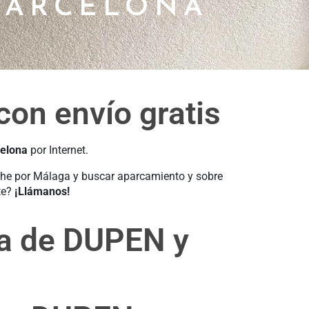
BARCELONA
on envío gratis
celona
por Internet.
oche por Málaga y buscar aparcamiento y sobre
te?
¡Llámanos!
ca de DUPEN y