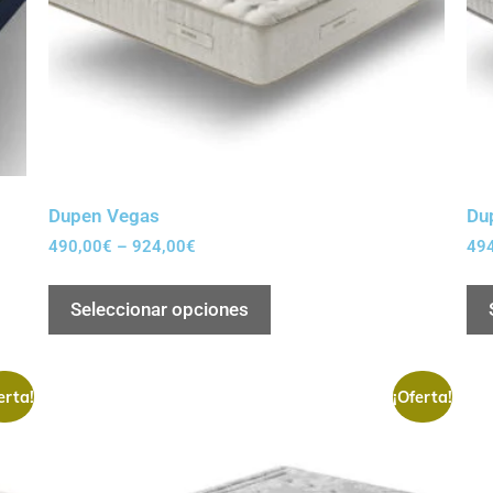
Dupen Vegas
Du
490,00
€
–
924,00
€
49
Seleccionar opciones
erta!
¡Oferta!