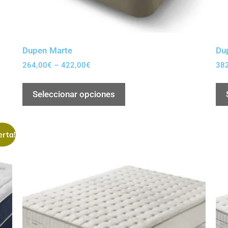
Dupen Marte
Dup
264,00
€
–
422,00
€
38
Seleccionar opciones
erta!