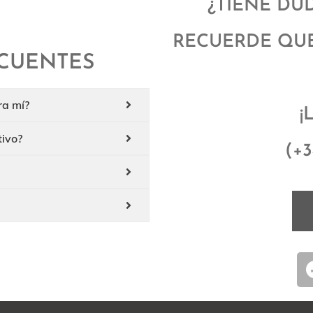
¿TIENE DU
RECUERDE QUE
CUENTES
ra mí?
¡
tivo?
(+3