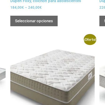
Dupen Foxy, colchón para adolescentes
Du
184,00
€
–
240,00
€
22
Seleccionar opciones
¡Oferta!