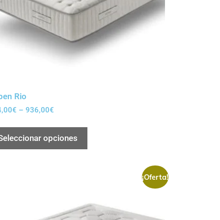
pen Rio
4,00
€
–
936,00
€
Seleccionar opciones
¡Oferta!