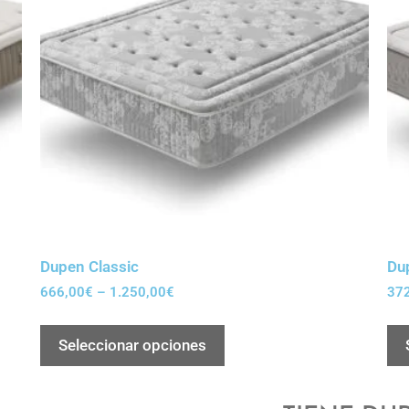
Dupen Classic
Du
666,00
€
–
1.250,00
€
37
Seleccionar opciones