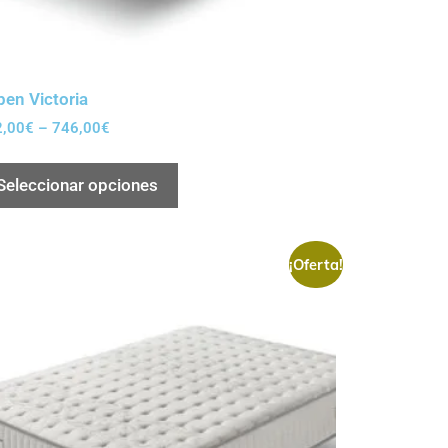
en Victoria
2,00
€
–
746,00
€
Seleccionar opciones
¡Oferta!