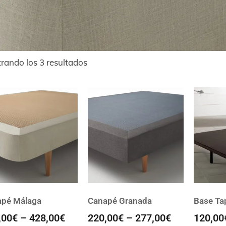
rando los 3 resultados
apé Málaga
Canapé Granada
Base Ta
,00
€
–
428,00
€
220,00
€
–
277,00
€
120,00