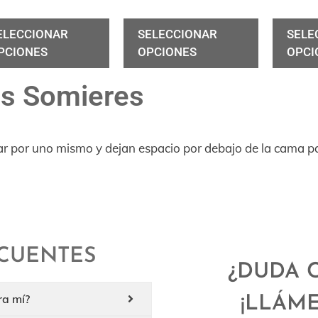
ELECCIONAR
SELECCIONAR
SELE
PCIONES
OPCIONES
OPCI
os Somieres
alar por uno mismo y dejan espacio por debajo de la cama p
CUENTES
¿DUDA 
ra mí?
¡LLÁM