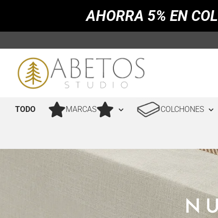
AHORRA 5% EN COL
TODO
MARCAS
COLCHONES
N