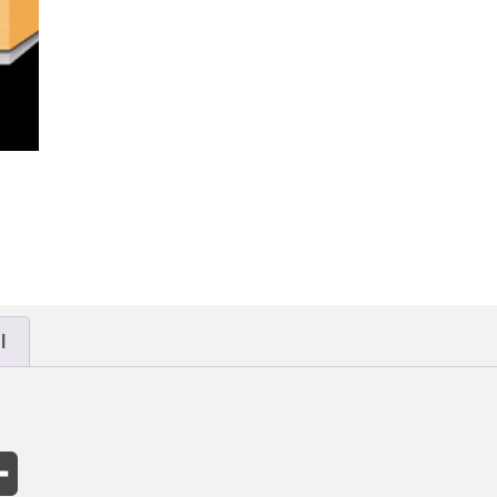
l
p
il
Compartir