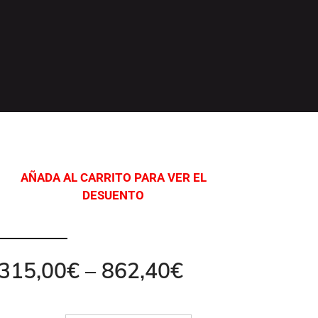
AÑADA AL CARRITO PARA VER EL
DESUENTO
315,00
€
–
862,40
€