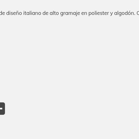
 de diseño italiano de alto gramaje en poliester y algodón
p
il
Compartir