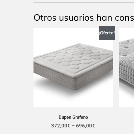
Otros usuarios han con
¡Oferta!
Dupen Grafeno
372,00
€
–
696,00
€