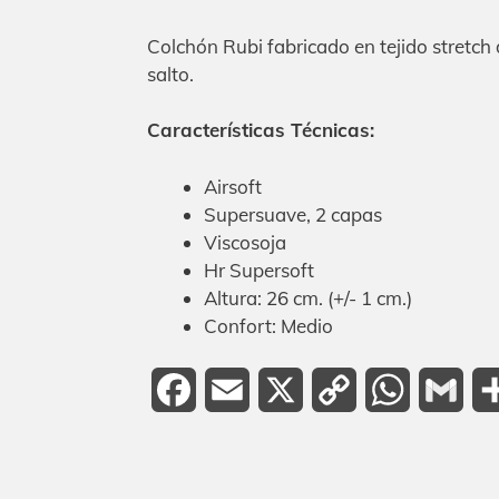
Link
Colchón Rubi fabricado en tejido stretch
salto.
Características Técnicas:
Airsoft
Supersuave, 2 capas
Viscosoja
Hr Supersoft
Altura: 26 cm. (+/- 1 cm.)
Confort: Medio
Facebook
Email
X
Copy
WhatsAp
Gma
Link