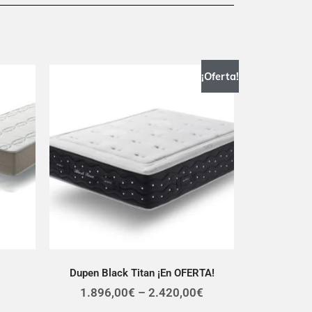
¡Oferta!
Dupen Black Titan ¡En OFERTA!
1.896,00
€
–
2.420,00
€