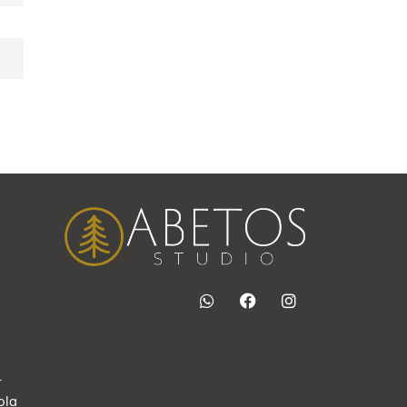
4
ola