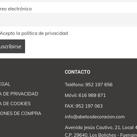
reo electrónico
Acepto la política de privacidad
CONTACTO
EGAL
Teléfono: 952 197 656
A DE PRIVACIDAD
Móvil: 616 989 871
A DE COOKIES
FAX: 952 197 063
IONES DE COMPRA
info@abetosdecoracion.com
Avenida Jesús Cautivo, 21, Local 
C.P. 29640, Los Boliches - Fuengir